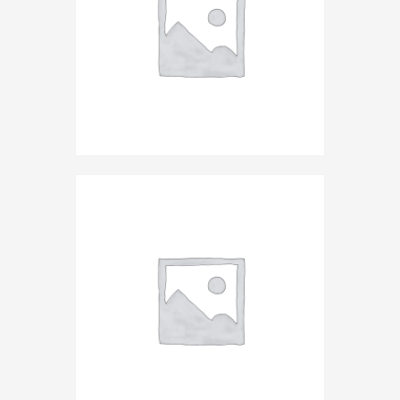
The New Forest
Rated
$
16
.
00
5.00
out of 5
Music
,
Sound System
,
vinyl
Raise a Child
Rated
$
18
.
95
5.00
out of 5