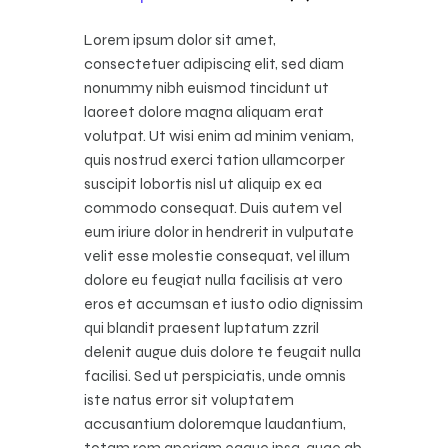
Lorem ipsum dolor sit amet,
consectetuer adipiscing elit, sed diam
nonummy nibh euismod tincidunt ut
laoreet dolore magna aliquam erat
volutpat. Ut wisi enim ad minim veniam,
quis nostrud exerci tation ullamcorper
suscipit lobortis nisl ut aliquip ex ea
commodo consequat. Duis autem vel
eum iriure dolor in hendrerit in vulputate
velit esse molestie consequat, vel illum
dolore eu feugiat nulla facilisis at vero
eros et accumsan et iusto odio dignissim
qui blandit praesent luptatum zzril
delenit augue duis dolore te feugait nulla
facilisi. Sed ut perspiciatis, unde omnis
iste natus error sit voluptatem
accusantium doloremque laudantium,
totam rem aperiam eaque ipsa, quae ab