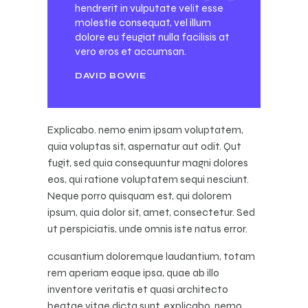
hendrerit in vulputate velit esse
molestie consequat, vel illum
dolore eu feugiat nulla facilisis at
vero eros et accumsan.
DAVID BOWIE
Explicabo. nemo enim ipsam voluptatem,
quia voluptas sit, aspernatur aut odit. Qut
fugit, sed quia consequuntur magni dolores
eos, qui ratione voluptatem sequi nesciunt.
Neque porro quisquam est, qui dolorem
ipsum, quia dolor sit, amet, consectetur. Sed
ut perspiciatis, unde omnis iste natus error.
ccusantium doloremque laudantium, totam
rem aperiam eaque ipsa, quae ab illo
inventore veritatis et quasi architecto
beatae vitae dicta sunt, explicabo. nemo