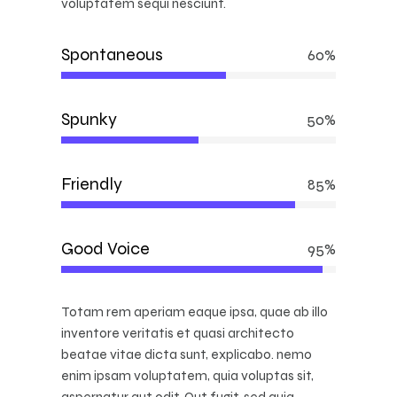
voluptatem sequi nesciunt.
Spontaneous
60%
Spunky
50%
Friendly
85%
Good Voice
95%
Totam rem aperiam eaque ipsa, quae ab illo
inventore veritatis et quasi architecto
beatae vitae dicta sunt, explicabo. nemo
enim ipsam voluptatem, quia voluptas sit,
aspernatur aut odit. Qut fugit, sed quia