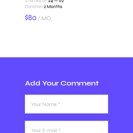
Started on
24 — 02
Duration
2 Months
$80
MO.
Add Your Comment