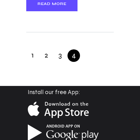
READ MORE
1
2
3
4
Install our free App: