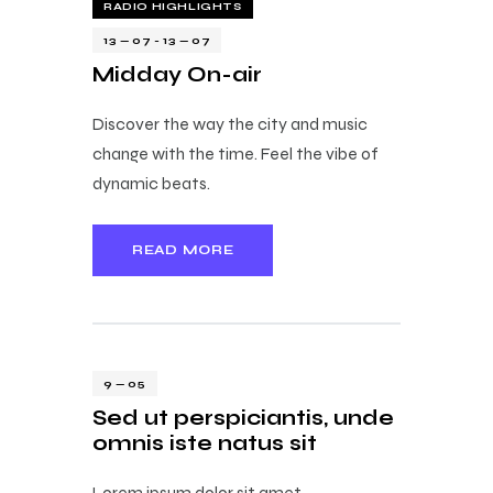
RADIO HIGHLIGHTS
13 — 07
-
13 — 07
Midday On-air
Discover the way the city and music
change with the time. Feel the vibe of
dynamic beats.
READ MORE
9 — 05
Sed ut perspiciantis, unde
omnis iste natus sit
Lorem ipsum dolor sit amet,