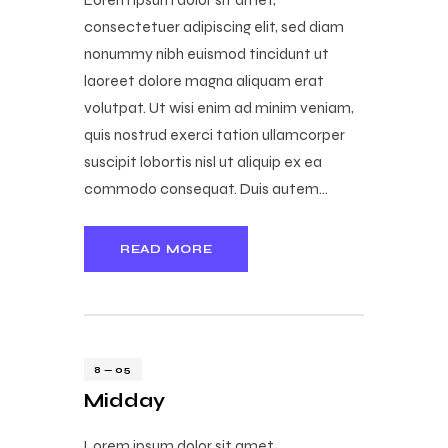
consectetuer adipiscing elit, sed diam
nonummy nibh euismod tincidunt ut
laoreet dolore magna aliquam erat
volutpat. Ut wisi enim ad minim veniam,
quis nostrud exerci tation ullamcorper
suscipit lobortis nisl ut aliquip ex ea
commodo consequat. Duis autem…
READ MORE
8 — 05
Midday
Lorem ipsum dolor sit amet,