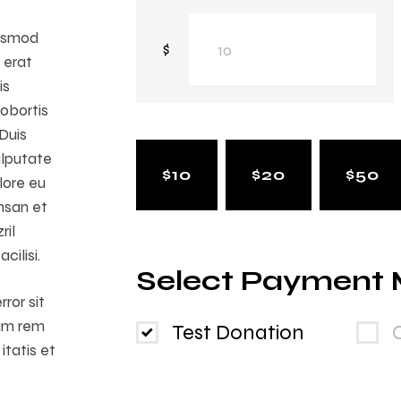
uismod
$
 erat
is
lobortis
Duis
ulputate
$10
$20
$50
lore eu
umsan et
ril
cilisi.
Select Payment
ror sit
am rem
Test Donation
itatis et