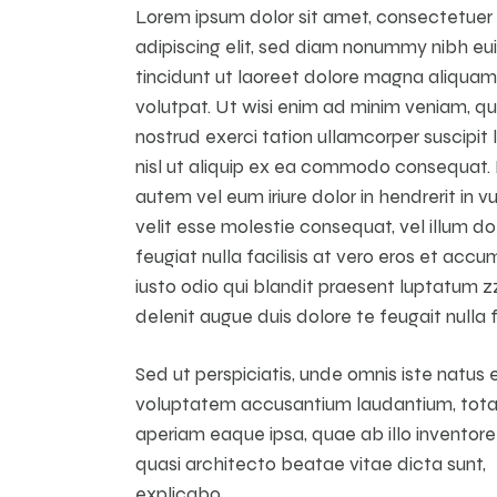
Lorem ipsum dolor sit amet, consectetuer
adipiscing elit, sed diam nonummy nibh e
tincidunt ut laoreet dolore magna aliquam
volutpat. Ut wisi enim ad minim veniam, qu
nostrud exerci tation ullamcorper suscipit 
nisl ut aliquip ex ea commodo consequat. 
autem vel eum iriure dolor in hendrerit in v
velit esse molestie consequat, vel illum do
feugiat nulla facilisis at vero eros et acc
iusto odio qui blandit praesent luptatum zz
delenit augue duis dolore te feugait nulla fa
Sed ut perspiciatis, unde omnis iste natus er
voluptatem accusantium laudantium, tot
aperiam eaque ipsa, quae ab illo inventore 
quasi architecto beatae vitae dicta sunt,
explicabo.