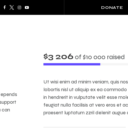
DONATE
$3 206
of
$10 000
raised
Ut wisi enim ad minim veniam, quis nos
lobortis nisl ut aliquip ex ea commodo
 depends
in hendrerit in vulputate velit esse mol
 support
feugiat nulla facilisis at vero eros et 
u can
praesent luptatum zzril delenit augue d